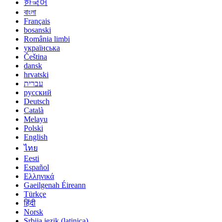
한국어
বাংলা
Français
bosanski
România limbi
українська
Čeština
dansk
hrvatski
עברית
русский
Deutsch
Català
Melayu
Polski
English
ไทย
Eesti
Español
Ελληνικά
Gaeilgenah Éireann
Türkçe
हिंदी
Norsk
Srbija jezik (latinica)