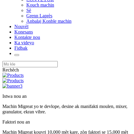
Kouch machin
Sè
Grenn Laprès
Anbalaj Konble machin
Nouvèl
Konesans
Kontakte nou
Ka videyo
Fidbak
Rechèch
Istwa nou an
Machin Migreat yo te devlope, desine ak manifakti moulen, mixer,
granulator, ekran vibre.
Faktori nou an
Machin Migreat kouvri 10,000 mèt kare, zòn faktori se 15,000 mèt