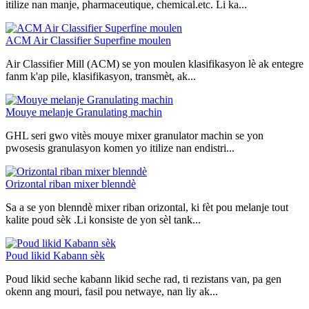
itilize nan manje, pharmaceutique, chemical.etc. Li ka...
ACM Air Classifier Superfine moulen
Air Classifier Mill (ACM) se yon moulen klasifikasyon lè ak entegre
fanm k'ap pile, klasifikasyon, transmèt, ak...
Mouye melanje Granulating machin
GHL seri gwo vitès mouye mixer granulator machin se yon
pwosesis granulasyon komen yo itilize nan endistri...
Orizontal riban mixer blenndè
Sa a se yon blenndè mixer riban orizontal, ki fèt pou melanje tout
kalite poud sèk .Li konsiste de yon sèl tank...
Poud likid Kabann sèk
Poud likid seche kabann likid seche rad, ti rezistans van, pa gen
okenn ang mouri, fasil pou netwaye, nan liy ak...