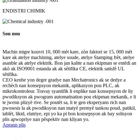
ENDISTRI CHIMIK
Sou nou
Machin migre kouvri 10, 000 mèt kare, zòn faktori se 15, 000 mèt
kare ak atelye machining, atelye soude, atelye Stamping frèt, atelye
asanble ak atelye elektrik. Bon jan kalite a nan ekipman se entèdi an
akò ak ISO9001 estanda ak ak sètifika CE, elektrik satisfè UL
sètifika.
CEO kenbe yon degre gradye nan Mechatronics ak se dedye a
rechèch nan konsepsyon mekanik, aplikasyon pou PLC, ak
mikrokontroleur. Travay syantifik li enplike nan konsepsyon de liy
pwodiksyon ak pwogram automatisation pou ekipman mekanik, e li
te jwenn plizyè rive. Se poutèt sa, li te gen eksperyans rich nan
pwosesis la ak pwodiksyon nan matyè premyè tankou poud, patikil,
tablèt, likid, elatriye, epi yo ka pi bon konsepsyon ak bay solisyon
plis apwopriye nan pèspektiv nan kliyan yo.
Aprann plis