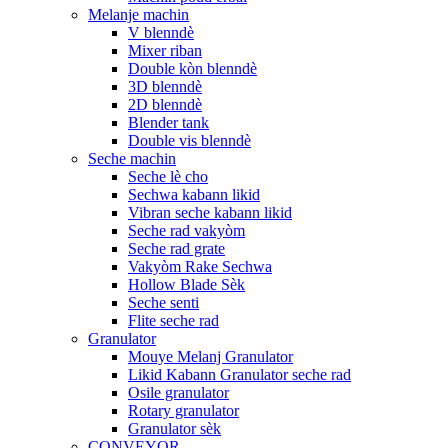
Melanje machin
V blenndè
Mixer riban
Double kòn blenndè
3D blenndè
2D blenndè
Blender tank
Double vis blenndè
Seche machin
Seche lè cho
Sechwa kabann likid
Vibran seche kabann likid
Seche rad vakyòm
Seche rad grate
Vakyòm Rake Sechwa
Hollow Blade Sèk
Seche senti
Flite seche rad
Granulator
Mouye Melanj Granulator
Likid Kabann Granulator seche rad
Osile granulator
Rotary granulator
Granulator sèk
CONVEYOR