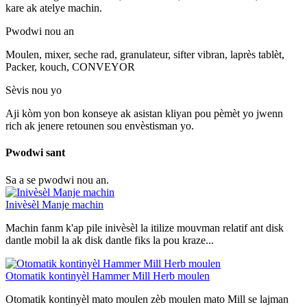
kare ak atelye machin.
Pwodwi nou an
Moulen, mixer, seche rad, granulateur, sifter vibran, laprès tablèt,
Packer, kouch, CONVEYOR
Sèvis nou yo
Aji kòm yon bon konseye ak asistan kliyan pou pèmèt yo jwenn
rich ak jenere retounen sou envèstisman yo.
Pwodwi sant
Sa a se pwodwi nou an.
Inivèsèl Manje machin
Machin fanm k'ap pile inivèsèl la itilize mouvman relatif ant disk
dantle mobil la ak disk dantle fiks la pou kraze...
Otomatik kontinyèl Hammer Mill Herb moulen
Otomatik kontinyèl mato moulen zèb moulen mato Mill se lajman