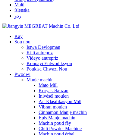
Malti
íslenska
اردو
Kay
Sou nou
Istwa Devlopman
Kilti antrepriz
Videyo antrepriz
Konpayi Entwodiksyon
Poukisa Chwazi Nou
Pwodwi
Manje machin
Mato Mill
Koryas ékrazan
Inivèsèl moulen
Air Klasifikasyon Mill
Vibran moulen
Cinnamon Manje machin
Epis Manje machin
Machin poud fèy
Chili Powder Machine
Machin poud èrbal