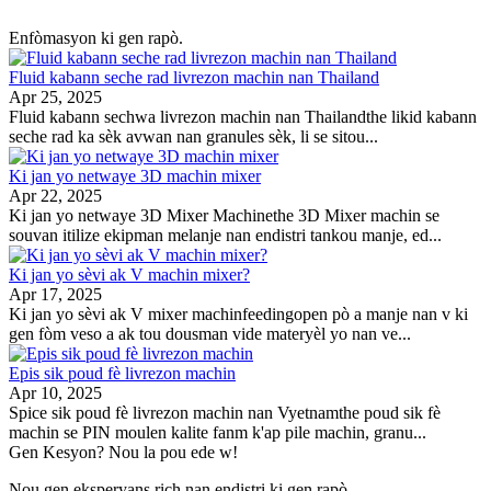
Enfòmasyon ki gen rapò.
Fluid kabann seche rad livrezon machin nan Thailand
Apr 25, 2025
Fluid kabann sechwa livrezon machin nan Thailandthe likid kabann
seche rad ka sèk avwan nan granules sèk, li se sitou...
Ki jan yo netwaye 3D machin mixer
Apr 22, 2025
Ki jan yo netwaye 3D Mixer Machinethe 3D Mixer machin se
souvan itilize ekipman melanje nan endistri tankou manje, ed...
Ki jan yo sèvi ak V machin mixer?
Apr 17, 2025
Ki jan yo sèvi ak V mixer machinfeedingopen pò a manje nan v ki
gen fòm veso a ak tou dousman vide materyèl yo nan ve...
Epis sik poud fè livrezon machin
Apr 10, 2025
Spice sik poud fè livrezon machin nan Vyetnamthe poud sik fè
machin se PIN moulen kalite fanm k'ap pile machin, granu...
Gen Kesyon? Nou la pou ede w!
Nou gen eksperyans rich nan endistri ki gen rapò