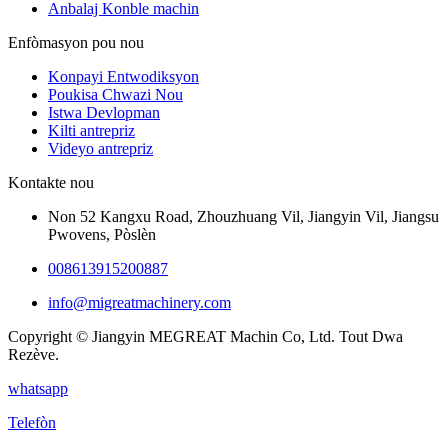
Anbalaj Konble machin
Enfòmasyon pou nou
Konpayi Entwodiksyon
Poukisa Chwazi Nou
Istwa Devlopman
Kilti antrepriz
Videyo antrepriz
Kontakte nou
Non 52 Kangxu Road, Zhouzhuang Vil, Jiangyin Vil, Jiangsu
Pwovens, Pòslèn
008613915200887
info@migreatmachinery.com
Copyright © Jiangyin MEGREAT Machin Co, Ltd. Tout Dwa
Rezève.
whatsapp
Telefòn