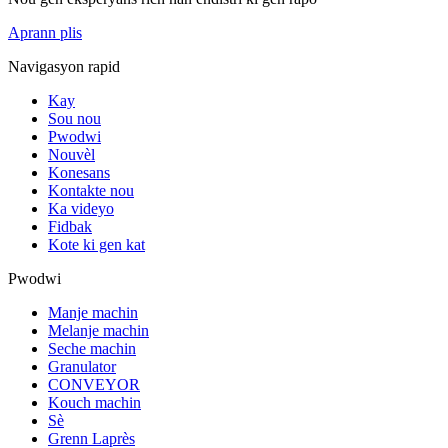
Aprann plis
Navigasyon rapid
Kay
Sou nou
Pwodwi
Nouvèl
Konesans
Kontakte nou
Ka videyo
Fidbak
Kote ki gen kat
Pwodwi
Manje machin
Melanje machin
Seche machin
Granulator
CONVEYOR
Kouch machin
Sè
Grenn Laprès