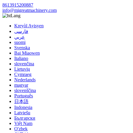
8613915200887
info@migreatmachinery.com
Lang
Kreyòl Ayisyen
فارسی
عربي
suomi
Svenska
Bai Miaowen
Italiano
slovenčina
Lietuvių
Cymraeg
Nederlands
magyar
slovenščina
Português
日本語
Indonesia
Latviešu
Български
Việt Nam
O'zbek